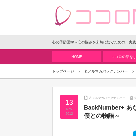
心の予防医学～心の悩みを未然に防ぐための、実践
HOME
ココロの話を
トップページ
表メルマガバックナンバー
表メルマガバックナンバー
13
BackNumber
Nov
2012
僕との物語～