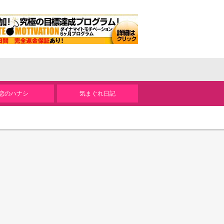
恋のハナシ
気まぐれ日記