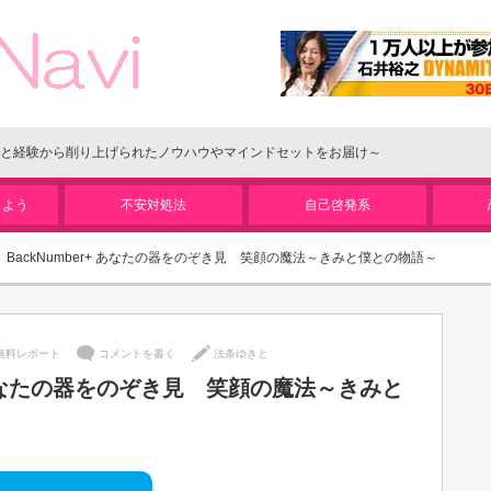
と経験から削り上げられたノウハウやマインドセットをお届け～
しよう
不安対処法
自己啓発系
BackNumber+ あなたの器をのぞき見 笑顔の魔法～きみと僕との物語～
無料レポート
コメントを書く
法条ゆきと
+ あなたの器をのぞき見 笑顔の魔法～きみと