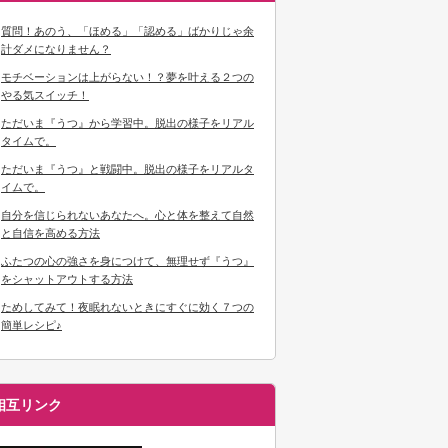
質問！あのう、「ほめる」「認める」ばかりじゃ余
計ダメになりません？
モチベーションは上がらない！？夢を叶える２つの
やる気スイッチ！
ただいま『うつ』から学習中。脱出の様子をリアル
タイムで。
ただいま『うつ』と戦闘中。脱出の様子をリアルタ
イムで。
自分を信じられないあなたへ。心と体を整えて自然
と自信を高める方法
ふたつの心の強さを身につけて、無理せず『うつ』
をシャットアウトする方法
ためしてみて！夜眠れないときにすぐに効く７つの
簡単レシピ♪
相互リンク