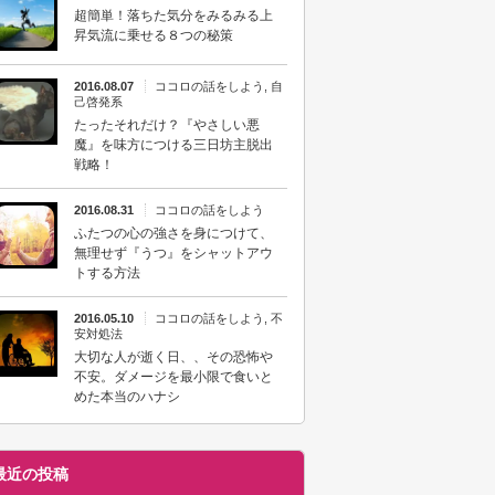
超簡単！落ちた気分をみるみる上
昇気流に乗せる８つの秘策
2016.08.07
ココロの話をしよう
,
自
己啓発系
たったそれだけ？『やさしい悪
魔』を味方につける三日坊主脱出
戦略！
2016.08.31
ココロの話をしよう
ふたつの心の強さを身につけて、
無理せず『うつ』をシャットアウ
トする方法
2016.05.10
ココロの話をしよう
,
不
安対処法
大切な人が逝く日、、その恐怖や
不安。ダメージを最小限で食いと
めた本当のハナシ
最近の投稿