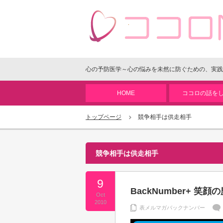
心の予防医学～心の悩みを未然に防ぐための、実践
HOME
ココロの話を
トップページ
競争相手は供走相手
競争相手は供走相手
9
BackNumber+ 
Oct
2010
表メルマガバックナンバー