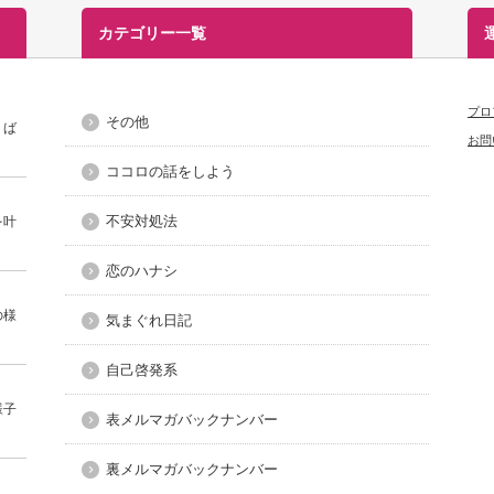
カテゴリー一覧
プロ
その他
」ば
お問
ココロの話をしよう
不安対処法
を叶
恋のハナシ
の様
気まぐれ日記
自己啓発系
様子
表メルマガバックナンバー
裏メルマガバックナンバー