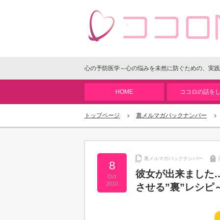
心の予防医学～心の悩みを未然に防ぐための、実践
HOME
ココロの話を
トップページ
裏メルマガバックナンバー
裏メルマガバックナンバー
8
彼女が出来ました
Oct
2010
させる”裏”レシピ～