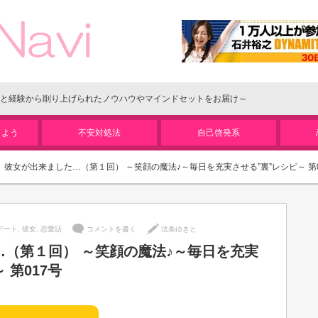
と経験から削り上げられたノウハウやマインドセットをお届け～
しよう
不安対処法
自己啓発系
彼女が出来ました…（第１回） ～笑顔の魔法♪～毎日を充実させる”裏”レシピ～ 第0
デート
,
彼女
,
恋愛話
コメントを書く
法条ゆきと
…（第１回） ～笑顔の魔法♪～毎日を充実
 第017号