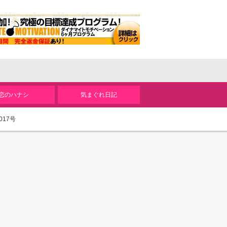
恋のハナシ
気まぐれ日記
17号